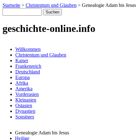
Startseite
>
Christentum und Glauben
>
Genealogie Adam bis Jesus
geschichte-online.info
Willkommen
Christentum und Glauben
Kaiser
Frankenreich
Deutschland
Europa
Afrika
Amerika
Vorderasien
Kleinasien
Ostasien
Dynastien
Sonstiges
Genealogie Adam bis Jesus
Heilige