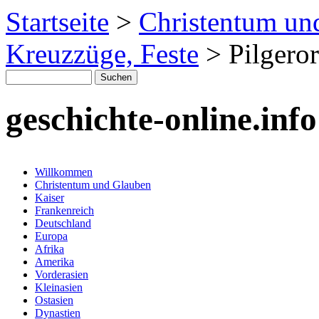
Startseite
>
Christentum un
Kreuzzüge, Feste
>
Pilgero
geschichte-online.info
Willkommen
Christentum und Glauben
Kaiser
Frankenreich
Deutschland
Europa
Afrika
Amerika
Vorderasien
Kleinasien
Ostasien
Dynastien