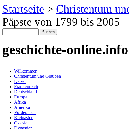
Startseite
>
Christentum un
Päpste von 1799 bis 2005
geschichte-online.info
Willkommen
Christentum und Glauben
Kaiser
Frankenreich
Deutschland
Europa
Afrika
Amerika
Vorderasien
Kleinasien
Ostasien
Dynastien