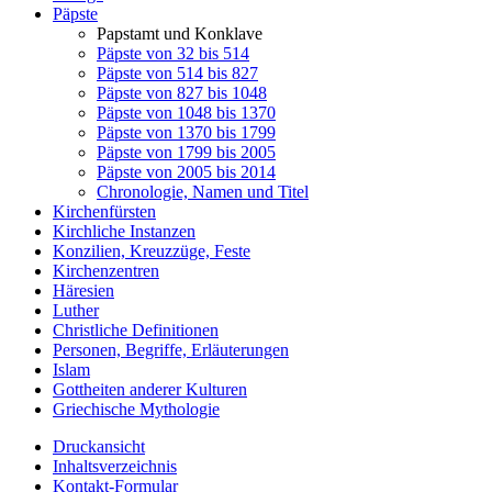
Päpste
Papstamt und Konklave
Päpste von 32 bis 514
Päpste von 514 bis 827
Päpste von 827 bis 1048
Päpste von 1048 bis 1370
Päpste von 1370 bis 1799
Päpste von 1799 bis 2005
Päpste von 2005 bis 2014
Chronologie, Namen und Titel
Kirchenfürsten
Kirchliche Instanzen
Konzilien, Kreuzzüge, Feste
Kirchenzentren
Häresien
Luther
Christliche Definitionen
Personen, Begriffe, Erläuterungen
Islam
Gottheiten anderer Kulturen
Griechische Mythologie
Druckansicht
Inhaltsverzeichnis
Kontakt-Formular