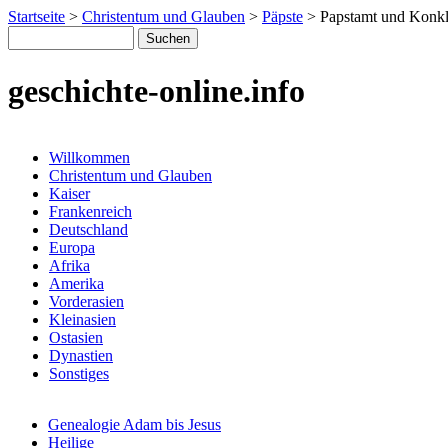
Startseite
>
Christentum und Glauben
>
Päpste
>
Papstamt und Konk
geschichte-online.info
Willkommen
Christentum und Glauben
Kaiser
Frankenreich
Deutschland
Europa
Afrika
Amerika
Vorderasien
Kleinasien
Ostasien
Dynastien
Sonstiges
Genealogie Adam bis Jesus
Heilige