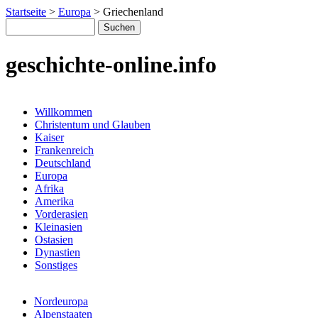
Startseite
>
Europa
>
Griechenland
geschichte-online.info
Willkommen
Christentum und Glauben
Kaiser
Frankenreich
Deutschland
Europa
Afrika
Amerika
Vorderasien
Kleinasien
Ostasien
Dynastien
Sonstiges
Nordeuropa
Alpenstaaten