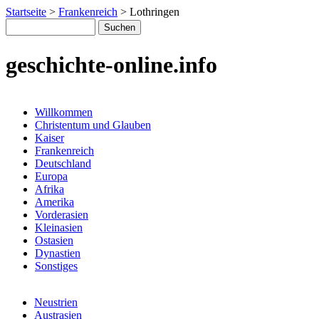
Startseite
>
Frankenreich
>
Lothringen
geschichte-online.info
Willkommen
Christentum und Glauben
Kaiser
Frankenreich
Deutschland
Europa
Afrika
Amerika
Vorderasien
Kleinasien
Ostasien
Dynastien
Sonstiges
Neustrien
Austrasien